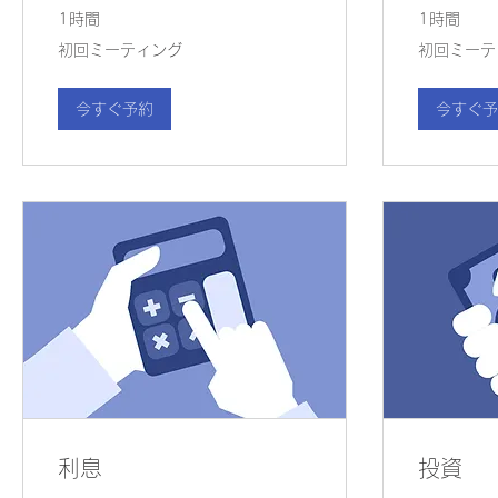
1時間
1時間
初
初
初回ミーティング
初回ミーテ
回
回
ミ
ミ
ー
ー
テ
テ
今すぐ予約
今すぐ予
ィ
ィ
ン
ン
グ
グ
利息
投資