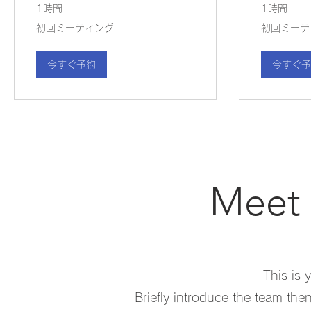
1時間
1時間
初
初
初回ミーティング
初回ミーテ
回
回
ミ
ミ
ー
ー
テ
テ
今すぐ予約
今すぐ予
ィ
ィ
ン
ン
グ
グ
Meet 
This is 
Briefly introduce the team then